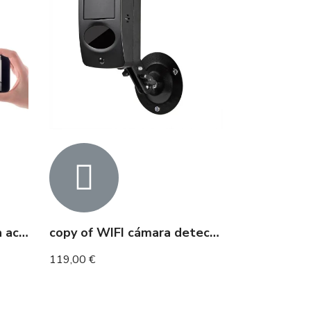
Cámara WIFI con batería accesible de forma remota
copy of WIFI cámara detector de humo batería de larga duración 1 año detección de movimiento
119,00 €