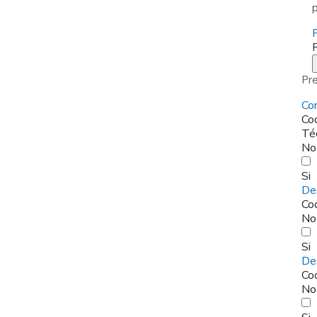
P
Pre
Co
Coo
Té
No
Si
Des
Coo
No
Si
Des
Coo
No