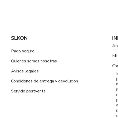
SLKON
I
Ac
Pago seguro
Mi
Quienes somos nosotras
Co
Avisos legales
E
p
Condiciones de entrega y devolución
m
m
Servicio postventa
r
a
n